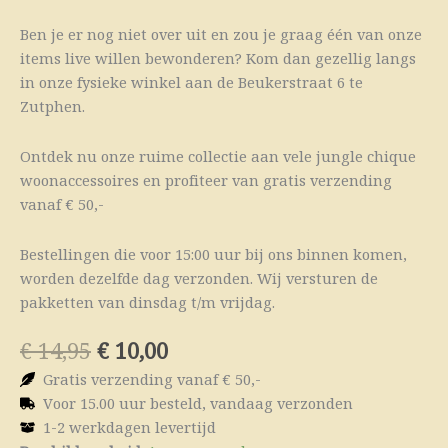
Ben je er nog niet over uit en zou je graag één van onze
items live willen bewonderen? Kom dan gezellig langs
in onze fysieke winkel aan de Beukerstraat 6 te
Zutphen.
Ontdek nu onze ruime collectie aan vele jungle chique
woonaccessoires en profiteer van gratis verzending
vanaf € 50,-
Bestellingen die voor 15:00 uur bij ons binnen komen,
worden dezelfde dag verzonden. Wij versturen de
pakketten van dinsdag t/m vrijdag.
Oorspronkelijke
Huidige
€
14,95
€
10,00
prijs
prijs
Gratis verzending vanaf € 50,-
was:
is:
Voor 15.00 uur besteld, vandaag verzonden
€ 14,95.
€ 10,00.
1-2 werkdagen levertijd
Kunstbloem