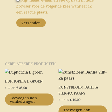
Mijn naam, e-mail en site opslaan in deze
browser voor de volgende keer wanneer ik
een reactie plaats.
GERELATEERDE PRODUCTEN
Oorspronkelijke
Huidige
Oorspronkelijke
Huidige
prijs
prijs
prijs
prijs
was:
is:
was:
is:
EUPHORBIA L GROEN
€ 28,95.
€ 25,00.
€ 17,95.
€ 10,00.
KUNSTBLOEM DAHLIA
€
28,95
€
25,00
SILK-KA PAARS
Toevoegen aan
€
17,95
€
10,00
winkelwagen
Toevoegen aan