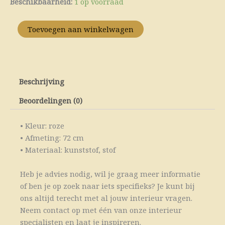
Beschikbaarheid:
1 op voorraad
Roos
Silk-
Toevoegen aan winkelwagen
ka
roze
aantal
Beschrijving
Beoordelingen (0)
• Kleur: roze
• Afmeting: 72 cm
• Materiaal: kunststof, stof
Heb je advies nodig, wil je graag meer informatie
of ben je op zoek naar iets specifieks? Je kunt bij
ons altijd terecht met al jouw interieur vragen.
Neem contact op met één van onze interieur
specialisten en laat je inspireren.