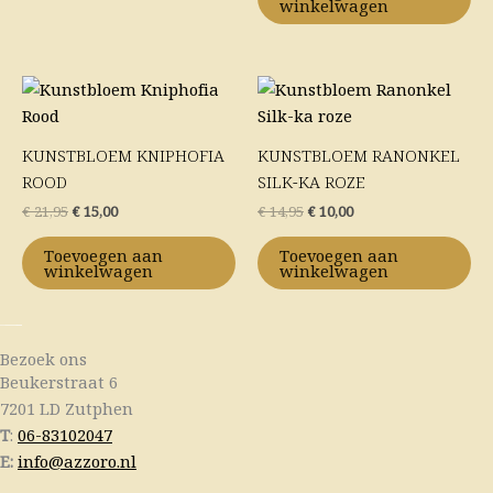
winkelwagen
Oorspronkelijke
Huidige
Oorspronkelijke
Huidige
prijs
prijs
prijs
prijs
was:
is:
was:
is:
€ 21,95.
€ 15,00.
€ 14,95.
€ 10,00.
KUNSTBLOEM KNIPHOFIA
KUNSTBLOEM RANONKEL
ROOD
SILK-KA ROZE
€
21,95
€
15,00
€
14,95
€
10,00
Toevoegen aan
Toevoegen aan
winkelwagen
winkelwagen
Bezoek ons
Beukerstraat 6
7201 LD Zutphen
T
:
06-83102047
E:
info@azzoro.nl