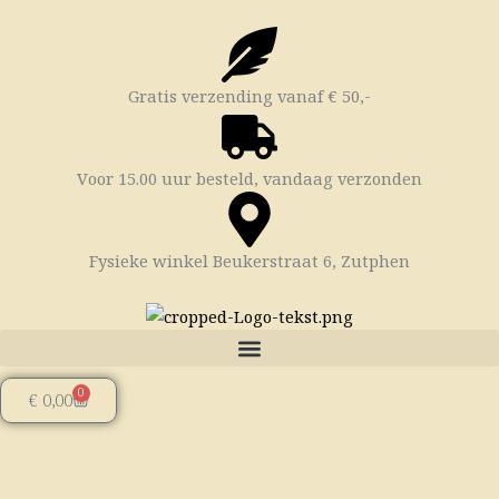
Ga
naar
de
inhoud
Gratis verzending vanaf € 50,-
Voor 15.00 uur besteld, vandaag verzonden
Fysieke winkel Beukerstraat 6, Zutphen
0
Winkelwagen
€
0,00