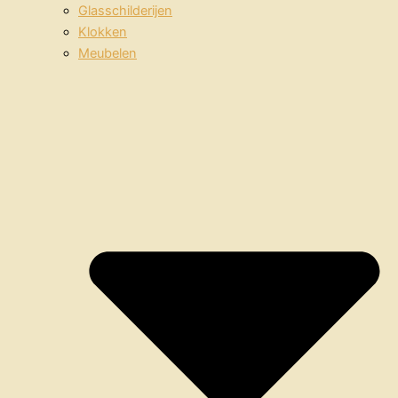
Glasschilderijen
Klokken
Meubelen