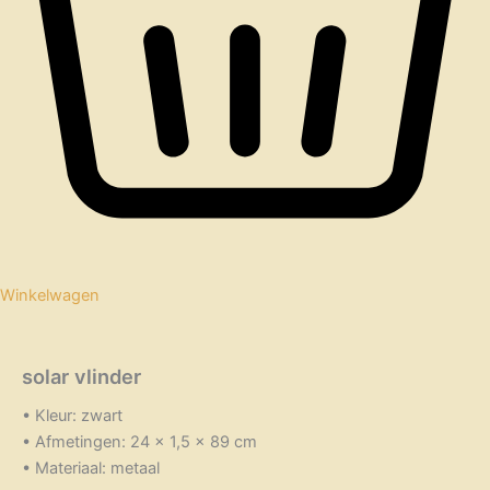
Winkelwagen
solar vlinder
• Kleur: zwart
• Afmetingen: 24 x 1,5 x 89 cm
• Materiaal: metaal