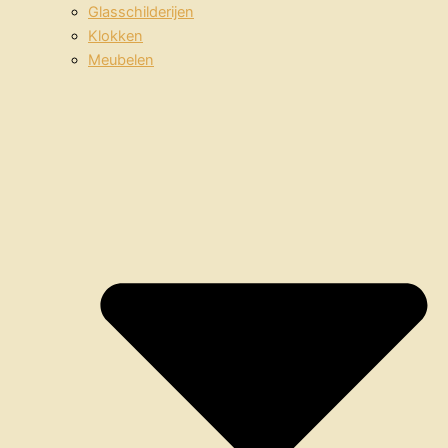
Glasschilderijen
Klokken
Meubelen