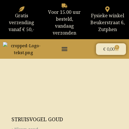
Ga
naar
Voor 15.00 uur
Gratis
Fysieke winkel
de
besteld,
verzending
Beukerstraat 6,
inhoud
vandaag
vanaf € 50,-
Zutphen
verzonden
0
Winke
€
0,00
STRUISVOGEL GOUD