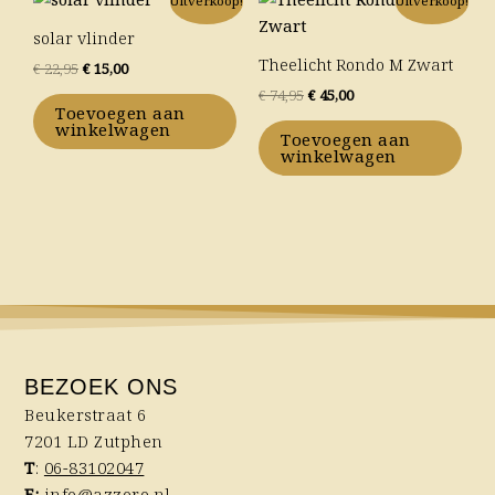
Uitverkoop!
Uitverkoop!
prijs
prijs
prijs
prijs
was:
is:
was:
is:
solar vlinder
€ 22,95.
€ 15,00.
€ 74,95.
€ 45,00.
Theelicht Rondo M Zwart
€
22,95
€
15,00
€
74,95
€
45,00
Toevoegen aan
winkelwagen
Toevoegen aan
winkelwagen
BEZOEK ONS
Beukerstraat 6
7201 LD Zutphen
T
:
06-83102047
E:
info@azzoro.nl