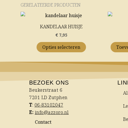
GERELATEERDE PRODUCTEN
Dit
product
KANDELAAR HUISJE
heeft
€
7,95
meerdere
variaties.
Opties selecteren
Toev
Deze
optie
kan
gekozen
worden
BEZOEK ONS
LI
op
Beukerstraat 6
A
de
7201 LD Zutphen
productpagina
T
:
06-83102047
Le
E:
info@azzoro.nl
B
Contact