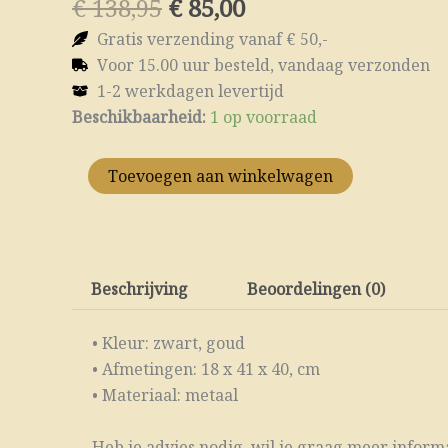
Oorspronkelijke
Huidige
€
138,95
€
85,00
prijs
prijs
Gratis verzending vanaf € 50,-
was:
is:
Voor 15.00 uur besteld, vandaag verzonden
€ 138,95.
€ 85,00.
1-2 werkdagen levertijd
Theelicht
Beschikbaarheid:
1 op voorraad
Rondo
L
Zwart
Toevoegen aan winkelwagen
aantal
Beschrijving
Beoordelingen (0)
• Kleur: zwart, goud
• Afmetingen: 18 x 41 x 40, cm
• Materiaal: metaal
Heb je advies nodig, wil je graag meer informat