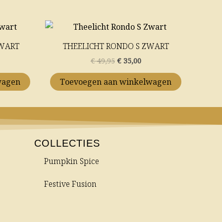
elijke
idige
Oorspronkelijke
Huidige
js
prijs
prijs
was:
is:
ZWART
THEELICHT RONDO S ZWART
5,00.
€ 49,95.
€ 35,00.
€
49,95
€
35,00
wagen
Toevoegen aan winkelwagen
COLLECTIES
Pumpkin Spice
Festive Fusion