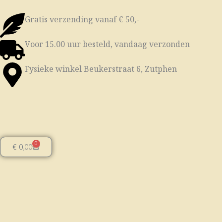
Ga
naar
Gratis verzending vanaf € 50,-
de
Voor 15.00 uur besteld, vandaag verzonden
inhoud
Fysieke winkel Beukerstraat 6, Zutphen
0
Winkelwagen
€
0,00