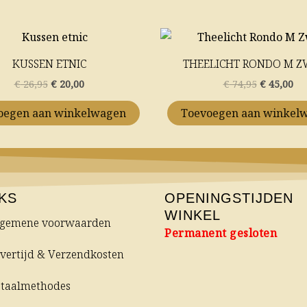
Oorspronkelijke
Huidige
Oorspronk
Hu
prijs
prijs
prijs
pri
was:
is:
was:
is:
KUSSEN ETNIC
THEELICHT RONDO M 
€ 26,95.
€ 20,00.
€ 74,95.
€ 4
€
26,95
€
20,00
€
74,95
€
45,00
oegen aan winkelwagen
Toevoegen aan winkel
NKS
OPENINGSTIJDEN
WINKEL
lgemene voorwaarden
Permanent gesloten
vertijd & Verzendkosten
etaalmethodes