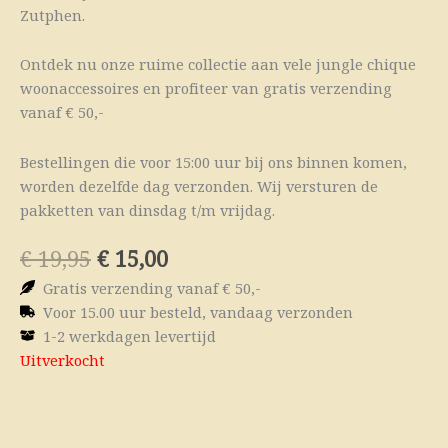
Zutphen.
Ontdek nu onze ruime collectie aan vele jungle chique
woonaccessoires en profiteer van gratis verzending
vanaf € 50,-
Bestellingen die voor 15:00 uur bij ons binnen komen,
worden dezelfde dag verzonden. Wij versturen de
pakketten van dinsdag t/m vrijdag.
Oorspronkelijke
Huidige
€
19,95
€
15,00
prijs
prijs
Gratis verzending vanaf € 50,-
was:
is:
Voor 15.00 uur besteld, vandaag verzonden
€ 19,95.
€ 15,00.
1-2 werkdagen levertijd
Uitverkocht