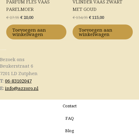
PARFUM FLES VAAS
VLINDER VAAS ZWART
PARELMOER
MET GOUD
€
27,95
€
20,00
€
134,95
€
115,00
Toevoegen aan
Toevoegen aan
winkelwagen
winkelwagen
Bezoek ons
Beukerstraat 6
7201 LD Zutphen
T
:
06-83102047
E:
info@azzoro.nl
Contact
FAQ
Blog