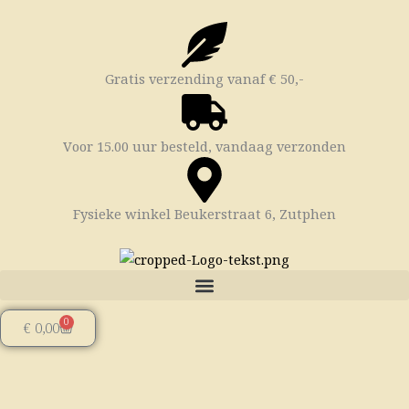
Ga
naar
de
inhoud
Gratis verzending vanaf € 50,-
Voor 15.00 uur besteld, vandaag verzonden
Fysieke winkel Beukerstraat 6, Zutphen
0
Winkelwagen
€
0,00