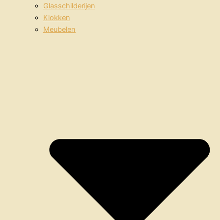
Glasschilderijen
Klokken
Meubelen