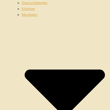
Glasschilderijen
Klokken
Meubelen