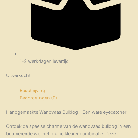
1-2 werkdagen levertijd
Uitverkocht
Beschrijving
Beoordelingen (0)
Handgemaakte Wandvaas Bulldog – Een ware eyecatcher
Ontdek de speelse charme van de wandvaas bulldog in een
betoverende wit met bruine kleurencombinatie. Deze