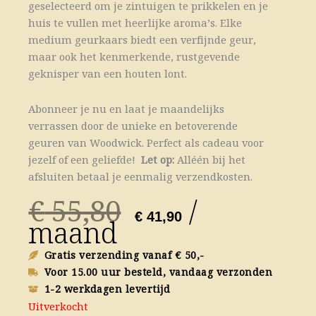
geselecteerd om je zintuigen te prikkelen en je
huis te vullen met heerlijke aroma’s. Elke
medium geurkaars biedt een verfijnde geur,
maar ook het kenmerkende, rustgevende
geknisper van een houten lont.
Abonneer je nu en laat je maandelijks
verrassen door de unieke en betoverende
geuren van Woodwick. Perfect als cadeau voor
jezelf of een geliefde!
Let op:
Alléén bij het
afsluiten betaal je eenmalig verzendkosten.
Oorspronkelij
Huidige
€
55,80
/
prijs
prijs
€
41,90
maand
was:
is:
€ 55,80.
€ 41,90.
Gratis verzending vanaf € 50,-
Voor 15.00 uur besteld, vandaag verzonden
1-2 werkdagen levertijd
Uitverkocht