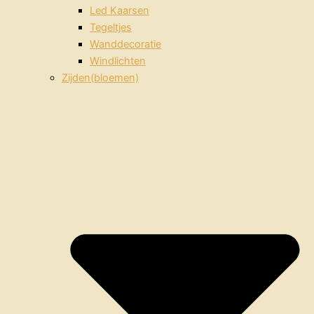
Led Kaarsen
Tegeltjes
Wanddecoratie
Windlichten
Zijden(bloemen)