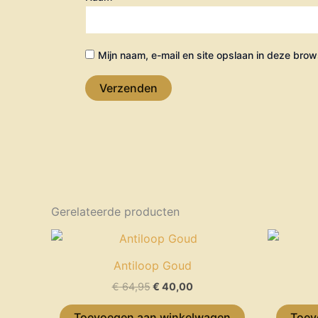
Mijn naam, e-mail en site opslaan in deze brow
Gerelateerde producten
Oorspronkelijke
Huidige
prijs
prijs
was:
is:
Antiloop Goud
€ 64,95.
€ 40,00.
€
64,95
€
40,00
Toevoegen aan winkelwagen
Toev