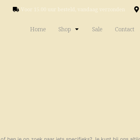
Voor 15.00 uur besteld, vandaag verzonden
Home
Shop
Sale
Contact
of ben je op zoek naar iets specifieks? Je kunt bij ons alti