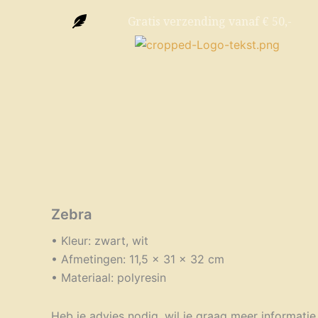
Ga
Gratis verzending vanaf € 50,-
naar
de
inhoud
Zebra
• Kleur: zwart, wit
• Afmetingen: 11,5 x 31 x 32 cm
• Materiaal: polyresin
Heb je advies nodig, wil je graag meer informatie 