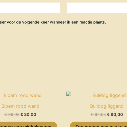
ser voor de volgende keer wanneer ik een reactie plaats.
Oorspronkelijke
Huidige
Oorspronk
H
prijs
prijs
prijs
pr
was:
is:
was:
is
Bloem rood wand
Bulldog liggend
€ 39,95.
€ 30,00.
€ 92,95.
€ 
€
39,95
€
30,00
€
92,95
€
80,00
oegen aan winkelwagen
Toevoegen aan winkel