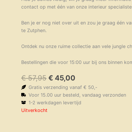
contact op met één van onze interieur specialisten
Ben je er nog niet over uit en zou je graag één v
te Zutphen.
Ontdek nu onze ruime collectie aan vele jungle c
Bestellingen die voor 15:00 uur bij ons binnen k
Oorspronkelijke
Huidige
€
57,95
€
45,00
prijs
prijs
Gratis verzending vanaf € 50,-
was:
is:
Voor 15.00 uur besteld, vandaag verzonden
€ 57,95.
€ 45,00.
1-2 werkdagen levertijd
Uitverkocht