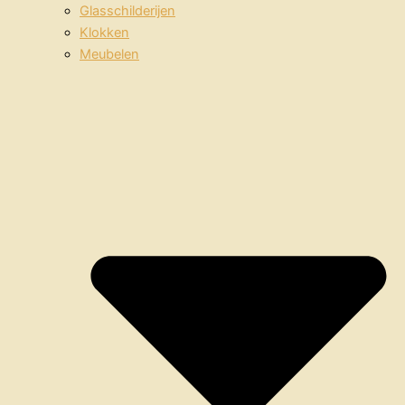
Glasschilderijen
Klokken
Meubelen