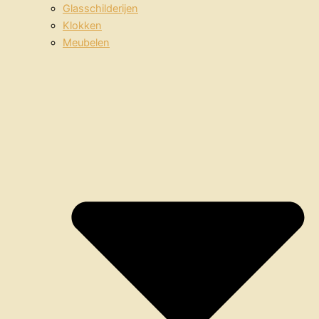
Glasschilderijen
Klokken
Meubelen