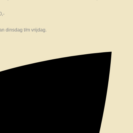
0,-
n dinsdag t/m vrijdag.