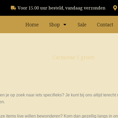
Voor 15.00 uur besteld, vandaag verzonden
Home
Shop
Sale
Contact
Cactaceae S groen
en je op zoek naar iets specifieks? Je kunt bij ons altijd terech
en.
onze items live willen bewonderen? Kom dan gezellig langs in on