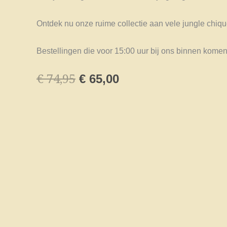
Ontdek nu onze ruime collectie aan vele jungle chiqu
Bestellingen die voor 15:00 uur bij ons binnen komen
€
74,95
Oorspronkelijke
Huidige
€
65,00
prijs
prijs
was:
is:
€ 74,95.
€ 65,00.