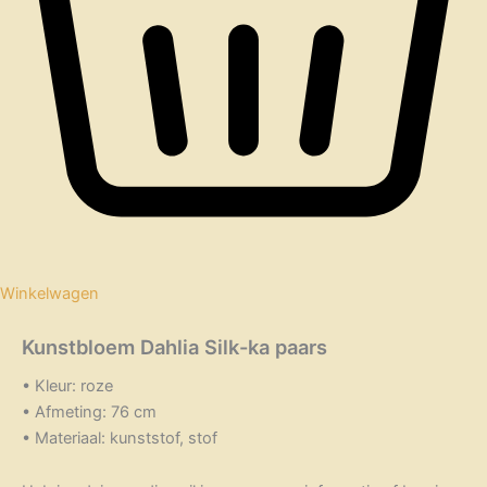
Winkelwagen
Kunstbloem Dahlia Silk-ka paars
• Kleur: roze
• Afmeting: 76 cm
• Materiaal: kunststof, stof