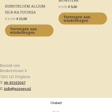
MONSTERA
€ 19,95.
€ 15,00.
€ 3,95.
€ 3,00.
KUNSTBLOEM ALLIUM
€
3,95
€
3,00
SILK-KA FUCHSIA
Toevoegen aan
€
19,95
€
15,00
winkelwagen
Toevoegen aan
winkelwagen
Bezoek ons
Beukerstraat 6
7201 LD Zutphen
T
:
06-83102047
E:
info@azzoro.nl
Contact