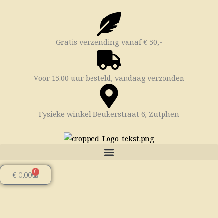
Ga
naar
de
inhoud
Gratis verzending vanaf € 50,-
Voor 15.00 uur besteld, vandaag verzonden
Fysieke winkel Beukerstraat 6, Zutphen
0
Winkelwagen
€
0,00