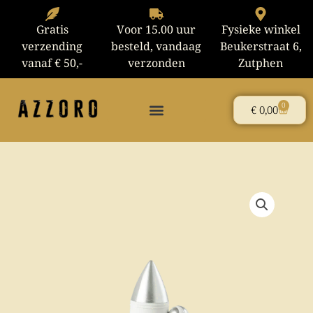
Ga
naar
Gratis
Voor 15.00 uur
Fysieke winkel
de
verzending
besteld, vandaag
Beukerstraat 6,
inhoud
vanaf € 50,-
verzonden
Zutphen
0
Winke
€
0,00