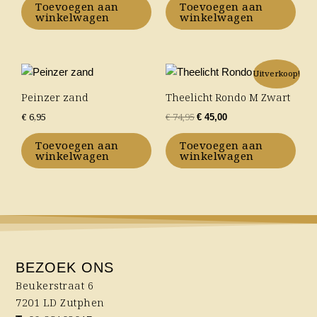
Toevoegen aan
Toevoegen aan
winkelwagen
winkelwagen
Oorspronkelijke
Huidige
Uitverkoop!
prijs
prijs
was:
is:
Peinzer zand
Theelicht Rondo M Zwart
€ 74,95.
€ 45,00.
€
6,95
€
74,95
€
45,00
Toevoegen aan
Toevoegen aan
winkelwagen
winkelwagen
BEZOEK ONS
Beukerstraat 6
7201 LD Zutphen