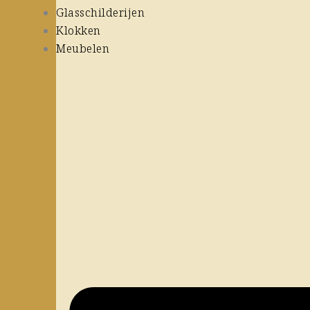
Glasschilderijen
Klokken
Meubelen