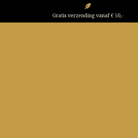
Ga
naar
Gratis verzending vanaf € 50,-
de
inhoud