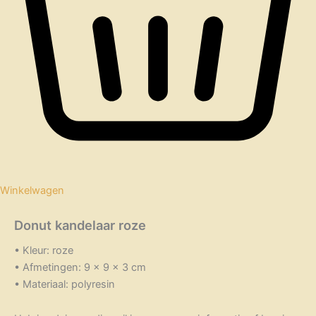
Winkelwagen
Donut kandelaar roze
• Kleur: roze
• Afmetingen: 9 x 9 x 3 cm
• Materiaal: polyresin