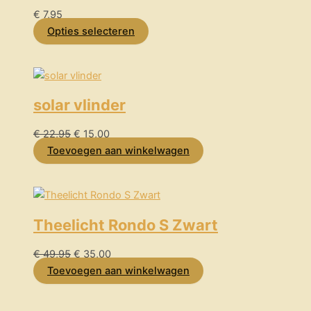
€
7,95
Opties selecteren
solar vlinder
€
22,95
€
15,00
Toevoegen aan winkelwagen
Theelicht Rondo S Zwart
€
49,95
€
35,00
Toevoegen aan winkelwagen