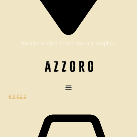
Fysieke winkel Beukerstraat 6, Zutphen
€
0,00
0