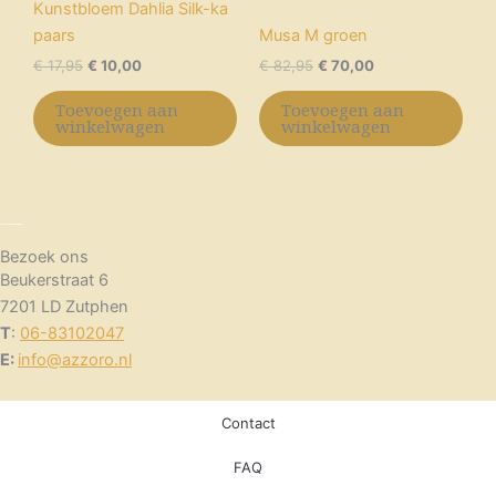
Kunstbloem Dahlia Silk-ka
paars
Musa M groen
€
17,95
€
10,00
€
82,95
€
70,00
Toevoegen aan
Toevoegen aan
winkelwagen
winkelwagen
Bezoek ons
Beukerstraat 6
7201 LD Zutphen
T
:
06-83102047
E:
info@azzoro.nl
Contact
FAQ