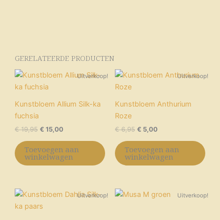
GERELATEERDE PRODUCTEN
Oorspronkelijke
Huidige
Oorspronkelijke
Huidige
Uitverkoop!
Uitverkoop!
prijs
prijs
prijs
prijs
was:
is:
was:
is:
€ 19,95.
€ 15,00.
€ 6,95.
€ 5,00.
Kunstbloem Allium Silk-ka
Kunstbloem Anthurium
fuchsia
Roze
€
19,95
€
15,00
€
6,95
€
5,00
Toevoegen aan
Toevoegen aan
winkelwagen
winkelwagen
Oorspronkelijke
Huidige
Oorspronkelijke
Huidige
Uitverkoop!
Uitverkoop!
prijs
prijs
prijs
prijs
was:
is:
was:
is:
€ 17,95.
€ 10,00.
€ 82,95.
€ 70,00.