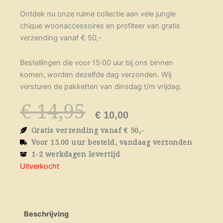
Ontdek nu onze ruime collectie aan vele jungle
chique woonaccessoires en profiteer van gratis
verzending vanaf € 50,-
Bestellingen die voor 15:00 uur bij ons binnen
komen, worden dezelfde dag verzonden. Wij
versturen de pakketten van dinsdag t/m vrijdag.
Oorspronkelij
Huidige
€
14,95
prijs
prijs
€
10,00
was:
is:
Gratis verzending vanaf € 50,-
€ 14,95.
€ 10,00.
Voor 15.00 uur besteld, vandaag verzonden
1-2 werkdagen levertijd
Uitverkocht
Beschrijving