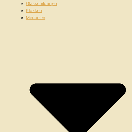
Glasschilderijen
Klokken
Meubelen