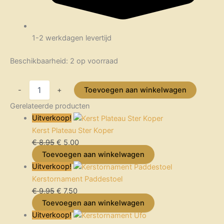
1-2 werkdagen levertijd
Beschikbaarheid:
2 op voorraad
-
+
Toevoegen aan winkelwagen
Gerelateerde producten
Uitverkoop!
Kerst Plateau Ster Koper
€
8,95
€
5,00
Toevoegen aan winkelwagen
Uitverkoop!
Kerstornament Paddestoel
€
9,95
€
7,50
Toevoegen aan winkelwagen
Uitverkoop!