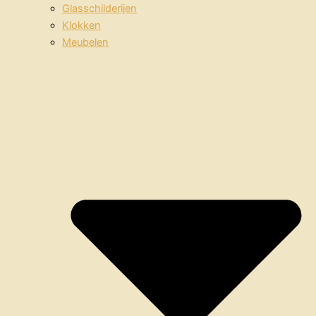
Glasschilderijen
Klokken
Meubelen