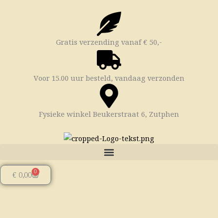
Ga
naar
de
inhoud
Gratis verzending vanaf € 50,-
Voor 15.00 uur besteld, vandaag verzonden
Fysieke winkel Beukerstraat 6, Zutphen
0
Winkelwagen
€
0,00