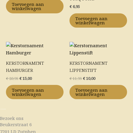
Toevoegen aan
€
6,95
winkelwagen
Toevoegen aan
winkelwagen
Oorspronkelijke
Huidige
Oorspronkelijke
Huidige
prijs
prijs
prijs
prijs
was:
is:
was:
is:
€ 20,95.
€ 15,00.
€ 11,95.
€ 10,00.
KERSTORNAMENT
KERSTORNAMENT
HAMBURGER
LIPPENSTIFT
€
20,95
€
15,00
€
11,95
€
10,00
Toevoegen aan
Toevoegen aan
winkelwagen
winkelwagen
Bezoek ons
Beukerstraat 6
7201 LD Zutphen