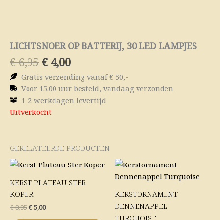
LICHTSNOER OP BATTERIJ, 30 LED LAMPJES
Oorspronkelijke
Huidige
€
6,95
€
4,00
prijs
prijs
Gratis verzending vanaf € 50,-
was:
is:
Voor 15.00 uur besteld, vandaag verzonden
€ 6,95.
€ 4,00.
1-2 werkdagen levertijd
Uitverkocht
GERELATEERDE PRODUCTEN
Oorspronkelijke
Huidige
prijs
prijs
was:
is:
KERST PLATEAU STER
€ 8,95.
€ 5,00.
KOPER
KERSTORNAMENT
DENNENAPPEL
€
8,95
€
5,00
TURQUOISE