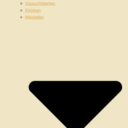
Glasschilderijen
Klokken
Meubelen