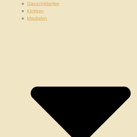
Glasschilderijen
Klokken
Meubelen