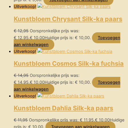
Uitverkoop!
Kunstbloem Chrysant Silk-ka paars
€
12,95
Oorspronkelijke prijs was:
€ 12,95.
€
10,00
Huidige prijs is: € 10,00.
Toevoegen
aan winkelwagen
Uitverkoop!
Kunstbloem Cosmos Silk-ka fuchsia
€
14,95
Oorspronkelijke prijs was:
€ 14,95.
€
10,00
Huidige prijs is: € 10,00.
Toevoegen
aan winkelwagen
Uitverkoop!
Kunstbloem Dahlia Silk-ka paars
€
11,95
Oorspronkelijke prijs was: € 11,95.
€
10,00
Huidige
prijs is: € 10,00.
Toevoegen aan winkelwagen