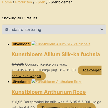
Home
Producten
Zijden
Zijdenbloemen
Showing all 16 results
Uitverkoop!
Kunstbloem Allium Silk-ka fuchsia
€
19,95
Oorspronkelijke prijs was:
€ 19,95.
€
15,00
Huidige prijs is: € 15,00.
Toevoegen
aan winkelwagen
Uitverkoop!
Kunstbloem Anthurium Roze
€
6,95
Oorspronkelijke prijs was: € 6,95.
€
5,00
Huidige
prijs is: € 5,00.
Toevoegen aan winkelwagen