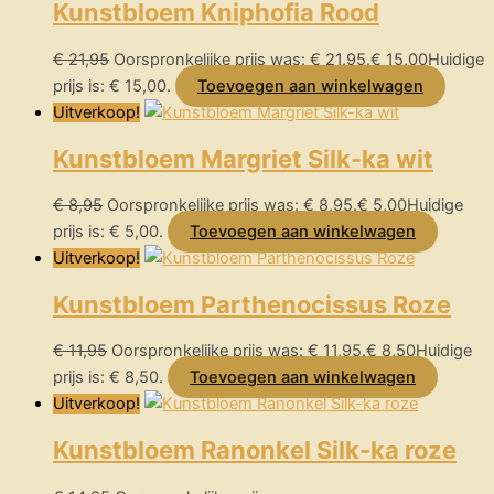
Kunstbloem Kniphofia Rood
€
21,95
Oorspronkelijke prijs was: € 21,95.
€
15,00
Huidige
prijs is: € 15,00.
Toevoegen aan winkelwagen
Uitverkoop!
Kunstbloem Margriet Silk-ka wit
€
8,95
Oorspronkelijke prijs was: € 8,95.
€
5,00
Huidige
prijs is: € 5,00.
Toevoegen aan winkelwagen
Uitverkoop!
Kunstbloem Parthenocissus Roze
€
11,95
Oorspronkelijke prijs was: € 11,95.
€
8,50
Huidige
prijs is: € 8,50.
Toevoegen aan winkelwagen
Uitverkoop!
Kunstbloem Ranonkel Silk-ka roze