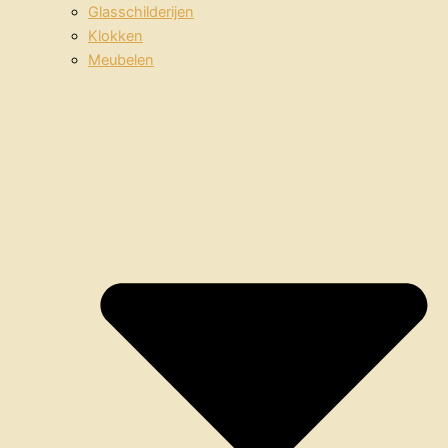
Glasschilderijen
Klokken
Meubelen