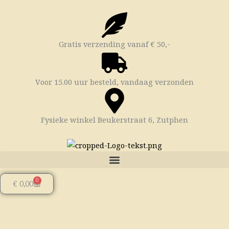
Ga
naar
de
inhoud
Gratis verzending vanaf € 50,-
Voor 15.00 uur besteld, vandaag verzonden
Fysieke winkel Beukerstraat 6, Zutphen
0
Winkelwagen
€
0,00