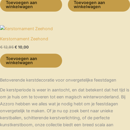
Toevoegen aan
Toevoegen aan
winkelwagen
winkelwagen
Oorspronkelijke
Huidige
prijs
prijs
was:
is:
Kerstornament Zeehond
€ 12,95.
€ 10,00.
€
12,95
€
10,00
Toevoegen aan
winkelwagen
Betoverende kerstdecoratie voor onvergetelijke feestdagen
De kerstperiode is weer in aantocht, en dat betekent dat het tijd is
om je huis om te toveren tot een magisch winterwonderland. Bij
Azzoro hebben we alles wat je nodig hebt om je feestdagen
onvergetelijk te maken. Of je nu op zoek bent naar unieke
kerstballen, schitterende kerstverlichting, of de perfecte
kunstkerstboom, onze collectie biedt een breed scala aan