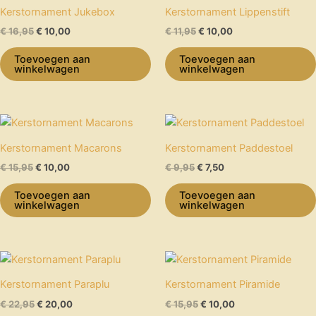
was:
is:
was:
is:
Kerstornament Jukebox
Kerstornament Lippenstift
€ 16,95.
€ 10,00.
€ 11,95.
€ 10,00.
€
16,95
€
10,00
€
11,95
€
10,00
Toevoegen aan
Toevoegen aan
winkelwagen
winkelwagen
Oorspronkelijke
Huidige
Oorspronkelijke
Huidige
prijs
prijs
prijs
prijs
was:
is:
was:
is:
Kerstornament Macarons
Kerstornament Paddestoel
€ 15,95.
€ 10,00.
€ 9,95.
€ 7,50.
€
15,95
€
10,00
€
9,95
€
7,50
Toevoegen aan
Toevoegen aan
winkelwagen
winkelwagen
Oorspronkelijke
Huidige
Oorspronkelijke
Huidige
prijs
prijs
prijs
prijs
was:
is:
was:
is:
Kerstornament Paraplu
Kerstornament Piramide
€ 22,95.
€ 20,00.
€ 15,95.
€ 10,00.
€
22,95
€
20,00
€
15,95
€
10,00