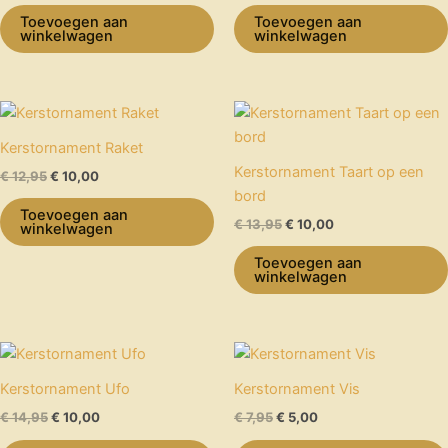
Toevoegen aan
Toevoegen aan
winkelwagen
winkelwagen
Oorspronkelijke
Huidige
Oorspronkelijke
Huidige
prijs
prijs
prijs
prijs
was:
is:
was:
is:
Kerstornament Raket
€ 12,95.
€ 10,00.
€ 13,95.
€ 10,00.
Kerstornament Taart op een
€
12,95
€
10,00
bord
Toevoegen aan
€
13,95
€
10,00
winkelwagen
Toevoegen aan
winkelwagen
Oorspronkelijke
Huidige
Oorspronkelijke
Huidige
prijs
prijs
prijs
prijs
was:
is:
was:
is:
Kerstornament Ufo
Kerstornament Vis
€ 14,95.
€ 10,00.
€ 7,95.
€ 5,00.
€
14,95
€
10,00
€
7,95
€
5,00